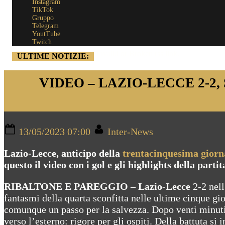
Instagram
TikTok
Gruppo
Telegram
YoutTube
Twitch
Invalid or Broken rss link.
ULTIME NOTIZIE:
VIDEO – LAZIO-LECCE 2-2,
Posted
By
13/05/2023 07:00
Inter-News
on
Lazio-Lecce, anticipo della
trentacinquesima giorn
questo il video con i gol e gli highlights della part
RIBALTONE E PAREGGIO
–
Lazio-Lecce
2-2 nell
fantasmi della quarta sconfitta nelle ultime cinque gior
comunque un passo per la salvezza. Dopo venti minut
verso l’esterno: rigore per gli ospiti. Della battuta si 