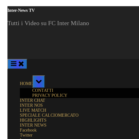
Skip
Inter-News TV
to
content
Tutti i Video su FC Inter Milano
Toggle
HOME
sub-
menu
CONTATTI
PRIVACY POLICY
INTER CHAT
INTER NOS
LIVE MATCH
SPECIALE CALCIOMERCATO
HIGHLIGHTS
INTER NEWS
Facebook
Twitter