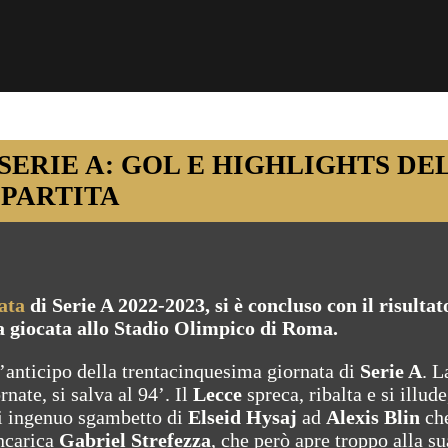
 SERIE A: GOL E HIGHLIGHTS DE
PARTITA
ata
di Serie A 2022-2023, si è concluso con il risultat
ita giocata allo Stadio Olimpico di Roma.
’anticipo della trentacinquesima giornata di
Serie A
. 
nate, si salva al 94’. Il
Lecce
spreca, ribalta e si illude
i ingenuo sgambetto di
Elseid Hysaj
ad
Alexis Blin
ch
incarica
Gabriel Strefezza
, che però apre troppo alla su