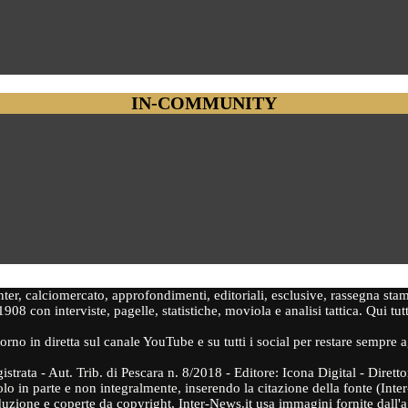
IN-COMMUNITY
'Inter, calciomercato, approfondimenti, editoriali, esclusive, rassegna sta
1908 con interviste, pagelle, statistiche, moviola e analisi tattica. Qui tut
orno in diretta sul canale YouTube e su tutti i social per restare sempre 
gistrata - Aut. Trib. di Pescara n. 8/2018 - Editore: Icona Digital - Dire
olo in parte e non integralmente, inserendo la citazione della fonte (Inter
roduzione e coperte da copyright, Inter-News.it usa immagini fornite dall