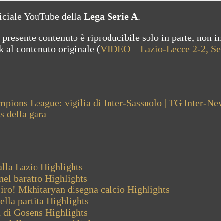
ficiale YouTube della
Lega Serie A
.
 presente contenuto è riproducibile solo in parte, non i
ink al contenuto originale (
VIDEO – Lazio-Lecce 2-2, Ser
mpions League: vigilia di Inter-Sassuolo | TG Inter-Ne
s della gara
alla Lazio
Highlights
nel baratro
Highlights
Siro! Mkhitaryan disegna calcio
Highlights
lla partita
Highlights
a di Gosens
Highlights