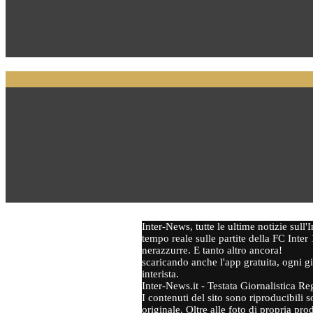
Inter-News, tutte le ultime notizie sull
tempo reale sulle partite della FC Inter 
nerazzurre. E tanto altro ancora!
scaricando anche l'app gratuita, ogni gi
interista.
Inter-News.it - Testata Giornalistica Re
I contenuti del sito sono riproducibili s
originale. Oltre alle foto di propria p