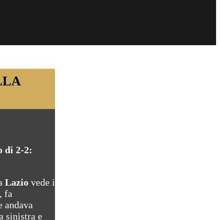
LLA
o di 2-2:
La
Lazio
vede i
, fa
e andava
a sinistra e