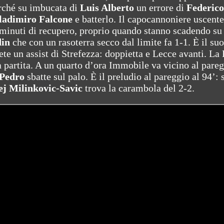
erché su imbucata di
Luis Alberto
un errore di
Federico
adimiro Falcone
e batterlo. Il capocannoniere uscente
minuti di recupero, proprio quando stanno scadendo su 
in
che con un rasoterra secco dal limite fa 1-1. È il su
te un assist di Strefezza: doppietta e Lecce avanti. La 
la partita. A un quarto d’ora Immobile va vicino al pareg
Pedro
sbatte sul palo. È il preludio al pareggio al 94’: 
ej Milinkovic-Savic
trova la carambola del 2-2.