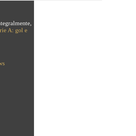
ntegralmente,
ie A: gol e
ws