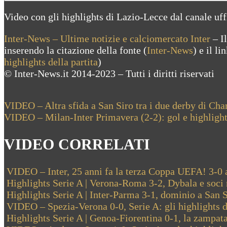
Video con gli highlights di Lazio-Lecce dal canale uf
Inter-News – Ultime notizie e calciomercato Inter
– Il
inserendo la citazione della fonte (
Inter-News
) e il l
highlights della partita
)
© Inter-News.it 2014-2023 – Tutti i diritti riservati
Navigazione
Previous
VIDEO – Altra sfida a San Siro tra i due derby di Cha
Post:
Next
VIDEO – Milan-Inter Primavera (2-2): gol e highlight
articoli
Post:
VIDEO CORRELATI
VIDEO – Inter, 25 anni fa la terza Coppa UEFA! 3-0 
Highlights Serie A | Verona-Roma 3-2, Dybala e soci 
Highlights Serie A | Inter-Parma 3-1, dominio a San 
VIDEO – Spezia-Verona 0-0, Serie A: gli highlights de
Highlights Serie A | Genoa-Fiorentina 0-1, la zampat