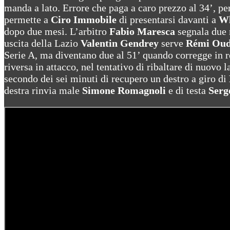
manda a lato. Errore che paga a caro prezzo al 34’, p
permette a
Ciro Immobile
di presentarsi davanti a
Wl
dopo due mesi. L’arbitro
Fabio Maresca
segnala due 
uscita della Lazio
Valentin Gendrey
serve
Rémi Oud
Serie A, ma diventano due al 51’ quando corregge in re
riversa in attacco, nel tentativo di ribaltare di nuovo 
secondo dei sei minuti di recupero un destro a giro di
destra rinvia male
Simone Romagnoli
e di testa
Serg