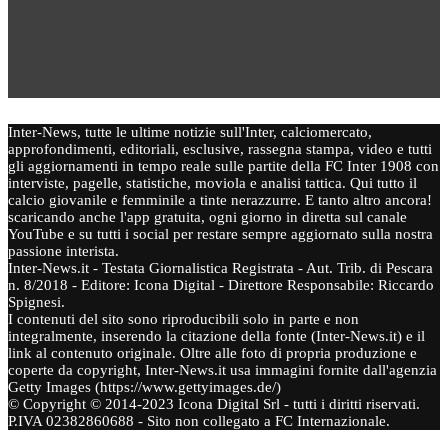
Inter-News, tutte le ultime notizie sull'Inter, calciomercato,
approfondimenti, editoriali, esclusive, rassegna stampa, video e tutti
gli aggiornamenti in tempo reale sulle partite della FC Inter 1908 con
interviste, pagelle, statistiche, moviola e analisi tattica. Qui tutto il
calcio giovanile e femminile a tinte nerazzurre. E tanto altro ancora!
scaricando anche l'app gratuita, ogni giorno in diretta sul canale
YouTube e su tutti i social per restare sempre aggiornato sulla nostra
passione interista.
Inter-News.it - Testata Giornalistica Registrata - Aut. Trib. di Pescara
n. 8/2018 - Editore: Icona Digital - Direttore Responsabile: Riccardo
Spignesi.
I contenuti del sito sono riproducibili solo in parte e non
integralmente, inserendo la citazione della fonte (Inter-News.it) e il
link al contenuto originale. Oltre alle foto di propria produzione e
coperte da copyright, Inter-News.it usa immagini fornite dall'agenzia
Getty Images (https://www.gettyimages.de/)
© Copyright © 2014-2023 Icona Digital Srl - tutti i diritti riservati.
P.IVA 02382860688 - Sito non collegato a FC Internazionale.