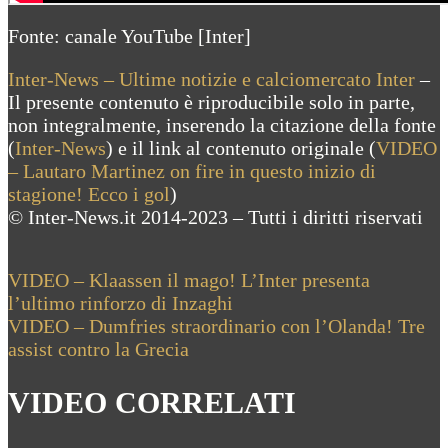
Fonte: canale YouTube [Inter]
Inter-News – Ultime notizie e calciomercato Inter
–
Il presente contenuto è riproducibile solo in parte,
non integralmente, inserendo la citazione della fonte
(
Inter-News
) e il link al contenuto originale (
VIDEO
– Lautaro Martinez on fire in questo inizio di
stagione! Ecco i gol
)
© Inter-News.it 2014-2023 – Tutti i diritti riservati
Navigazione
Previous
VIDEO – Klaassen il mago! L’Inter presenta
Post:
l’ultimo rinforzo di Inzaghi
articoli
Next
VIDEO – Dumfries straordinario con l’Olanda! Tre
Post:
assist contro la Grecia
VIDEO CORRELATI