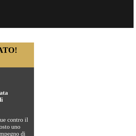
ATO!
nata
di
ue contro il
posto uno
 impegno di