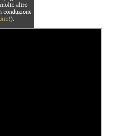
 molto altro
in conduzione
bito!
).