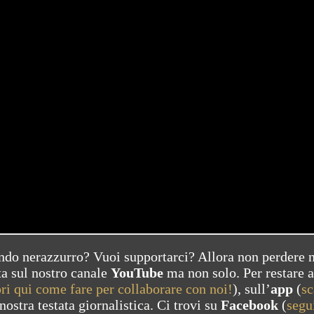
ondo nerazzurro? Vuoi supportarci? Allora non perdere 
ta sul nostro canale
YouTube
ma non solo. Per restare 
ri qui come fare per collaborare con noi!
), sull’
app
(
sc
 nostra testata giornalistica. Ci trovi su
Facebook
(
segu