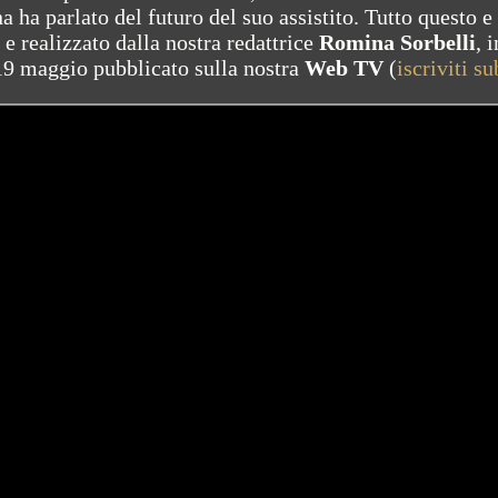
 ha parlato del futuro del suo assistito. Tutto questo e
o e realizzato dalla nostra redattrice
Romina Sorbelli
, 
 19 maggio pubblicato sulla nostra
Web TV
(
iscriviti su