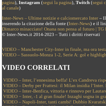
pagina
),
Instagram
(
segui la pagina
),
Twitch
(
segui 
al canale
)
Inter-News – Ultime notizie e calciomercato Inter
– Il
inserendo la citazione della fonte (
Inter-News
) e il l
Dimarco minacciato! Onana non pensa al futuro | TG
© Inter-News.it 2014-2023 – Tutti i diritti riservati
Navigazione
Previous
VIDEO – Manchester City-Inter in finale, ma ora tes
Post:
Next
VIDEO – Sassuolo-Monza 1-2, Serie A: gol e highlight
articoli
Post:
VIDEO CORRELATI
VIDEO – Inter, l’ennesima beffa! L’ex Candreva ris
VIDEO – Derby per Frattesi: il Milan insidia l’Inter.
VIDEO – Inter-Benfica, vittoria e rinnovo per Lauta
VIDEO − Inter, -1 al gran finale! Inzaghi sogna in g
VIDEO – Napoli-Inter, tanti cambi! Dubbio Kvaratskh