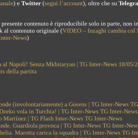
canale
) e
Twitter
(
segui l’account
), oltre che su
Telegr
 presente contenuto è riproducibile solo in parte, non i
ink al contenuto originale (
VIDEO – Inzaghi cambia col 
 Inter-News
)
ta al Napoli! Senza Mkhitaryan | TG Inter-News 18/05/
s della partita
ponde (involontariamente) a Gosens | TG Inter-News
TG
 Dzeko vola in Turchia! | TG Inter-News
TG Inter-News
ro Martínez | TG Flash Inter-News
TG Inter-News
rande. Guardiola provoca | TG Inter-News
TG Inter-New
elia. Marotta carica la squadra | TG Inter-News
TG In