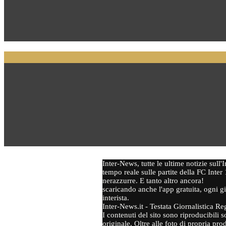
Inter-News, tutte le ultime notizie sull
tempo reale sulle partite della FC Inter 
nerazzurre. E tanto altro ancora!
scaricando anche l'app gratuita, ogni gi
interista.
Inter-News.it - Testata Giornalistica Re
I contenuti del sito sono riproducibili s
originale. Oltre alle foto di propria p