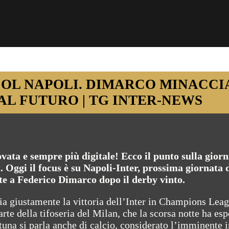
COL NAPOLI. DIMARCO MINACCI
AL FUTURO | TG INTER-NEWS
ata e sempre più digitale! Ecco il punto sulla gior
. Oggi il focus è su Napoli-Inter, prossima giornata 
e a Federico Dimarco dopo il derby vinto.
ia giustamente la vittoria dell’Inter in Champions Leag
te della tifoseria del Milan, che la scorsa notte ha es
rtuna si parla anche di calcio, considerato l’imminente