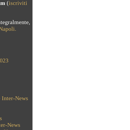
am
(
iscriviti
ntegralmente,
Napoli.
2023
 Inter-News
s
ter-News