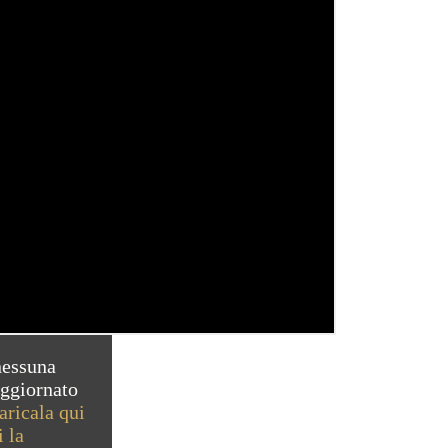
nessuna
aggiornato
aricala qui
i la