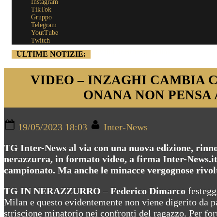
Instagram
TikTok
Gruppo
Telegram
YoutTube
Twitch
Invalid or Broken rss link.
ULTIME NOTIZIE:
VIDEO – INZAGHI CAMBIA 
ONANA NON PENSA 
Posted
By
19/05/2023 18:03
Inter-News
on
TG Inter-News al via con una nuova edizione, rinnov
nerazzurra, in formato video, a firma Inter-News.it
campionato. Ma anche le minacce vergognose rivolt
TG IN NERAZZURRO
–
Federico Dimarco
festegg
Milan e questo evidentemente non viene digerito da par
striscione minatorio nei confronti del ragazzo. Per fo