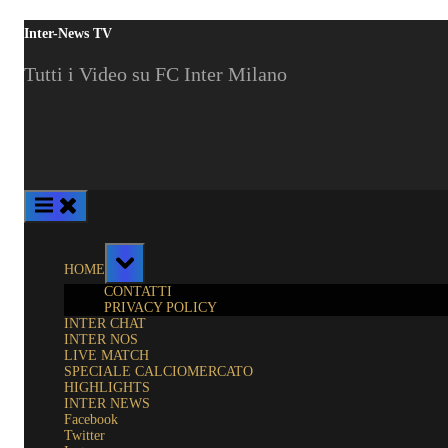
Skip
Inter-News TV
to
content
Tutti i Video su FC Inter Milano
Toggle
HOME
sub-
menu
CONTATTI
PRIVACY POLICY
INTER CHAT
INTER NOS
LIVE MATCH
SPECIALE CALCIOMERCATO
HIGHLIGHTS
INTER NEWS
Facebook
Twitter