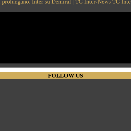
 prolungano. Inter su Demiral | TG Inter-News
TG Int
FOLLOW US