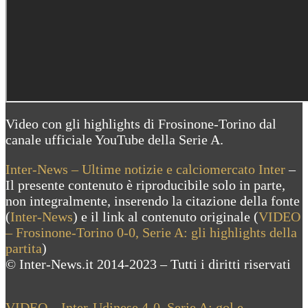
Video con gli highlights di Frosinone-Torino dal
canale ufficiale YouTube della Serie A.
Inter-News – Ultime notizie e calciomercato Inter
–
Il presente contenuto è riproducibile solo in parte,
non integralmente, inserendo la citazione della fonte
(
Inter-News
) e il link al contenuto originale (
VIDEO
– Frosinone-Torino 0-0, Serie A: gli highlights della
partita
)
© Inter-News.it 2014-2023 – Tutti i diritti riservati
Previous
VIDEO – Inter-Udinese 4-0, Serie A: gol e