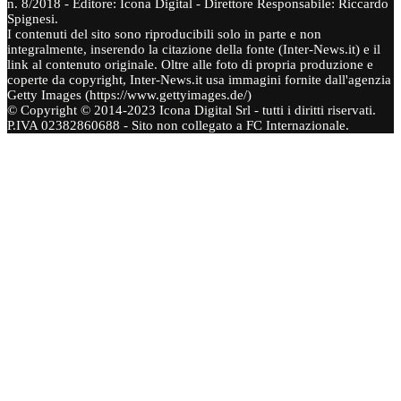
n. 8/2018 - Editore: Icona Digital - Direttore Responsabile: Riccardo
Spignesi.
I contenuti del sito sono riproducibili solo in parte e non
integralmente, inserendo la citazione della fonte (Inter-News.it) e il
link al contenuto originale. Oltre alle foto di propria produzione e
coperte da copyright, Inter-News.it usa immagini fornite dall'agenzia
Getty Images (https://www.gettyimages.de/)
© Copyright © 2014-2023 Icona Digital Srl - tutti i diritti riservati.
P.IVA 02382860688 - Sito non collegato a FC Internazionale.