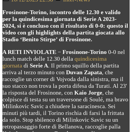
on
Frosinone-Torino, incontro delle 12.30 e valido
per la
quindicesima giornata di Serie A 2023-
2024, si è concluso con il risultato di 0-0: questo il
video con gli highlights della partita giocata allo
Stadio ‘Benito Stirpe’ di Frosinone.
A RETI INVIOLATE
−
Frosinone-Torino
0-0 nel
lunch match delle 12.30 della
quindicesima
giornata
di
Serie A
. Il primo squillo della partita
arriva al terzo minuto con
Duvan Zapata
, che
raccoglie un corner di Vojvoda dalla sinistra, ma il
suo stacco non trova la porta difesa da Turati. Al 23′
la risposta del Frosinone, con
Kaio Jorge
, che
colpisce di testa su un traversone di Soulé, ma bravo
Milinkovic Savic a chiudere la saracinesca. Sei
minuti più tardi, il Torino rischia di farsi la frittata
da solo. Stop sbilenco di Milinkovic Savic su un
retropassaggio forte di Bellanova, raccoglie palla